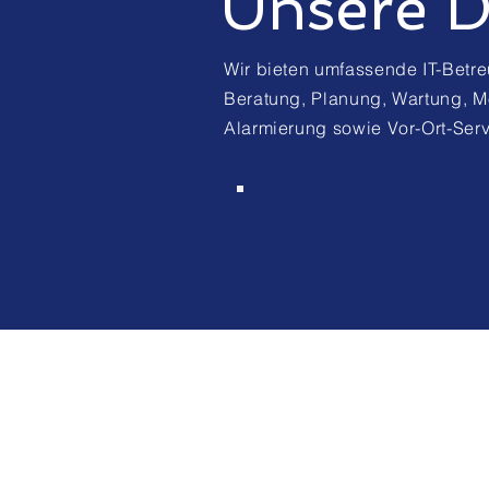
Unsere D
Wir bieten umfassende IT-Betr
Beratung, Planung, Wartung, M
Alarmierung sowie Vor-Ort-Ser
Im Bereich Cloud-
Lösungen bieten wir
sichere Datensicherung,
effizienten
Dateiaustausch und
virtuelle Server,