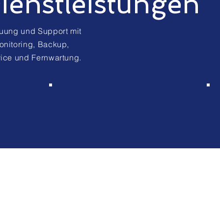
ienstleistungen
euung und Support mit
onitoring, Backup,
vice und Fernwartung.
Unsere betreuten IT-
Leistungen umfassen
umfassende IT-Betreuung
und Support mit Beratung,
Planung, Wartung,
Monitoring, Backup,