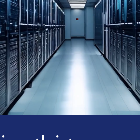
Ihre IT
Lösunge
Soforth
auch a
konform
in Öster
garanti