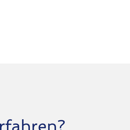
DSGVO-konforme Cloud-
Services mit sicherer
Datenhaltung in
Österreich.
rfahren?