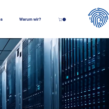
ns
Warum wir?
AYER
stemhaus mit
 e.U.