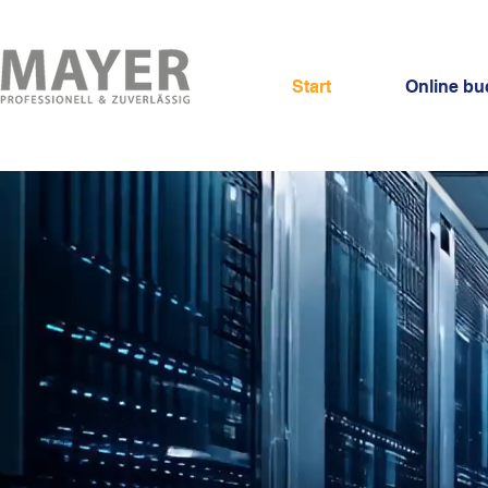
Start
Online b