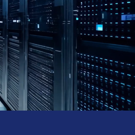
 in sicheren Händen – maßgeschneiderte
n für Ihr Unternehmen. Wir bieten schnelle
ilfe bei IT-Problemen, zuverlässigen Support
ußerhalb der Geschäftszeiten und DSGVO-
e Cloud-Services mit sicherer Datenhaltung
reich. Unsere zertifizierte IT-Sicherheit
ert den Schutz Ihrer Systeme.
Mehr erfahren